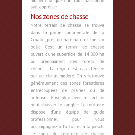
moment unique que tout passionné
sait apprécier.
Nos zones de chasse
Notre terrain de chasse se trouve
dans la partie continentale de la
Croatie, près du parc naturel Lonjsko
polje. C’est un terrain de chasse
ouvert d’une superficie de 14 000 ha
où prédominent des forets de
chênes. La région est caractérisée
par un climat modéré. On y retrouve
généralement des zones forestières
entrecoupées de prairies ou de
pelouses. Ensemble avec le cerf on
peut chasser le sanglier. Le territoire
dispose d’une équipe de guide
professionnel, pour vous
accompagnez à l’affut et à la pirsch.
Le choix du territoire de chasse