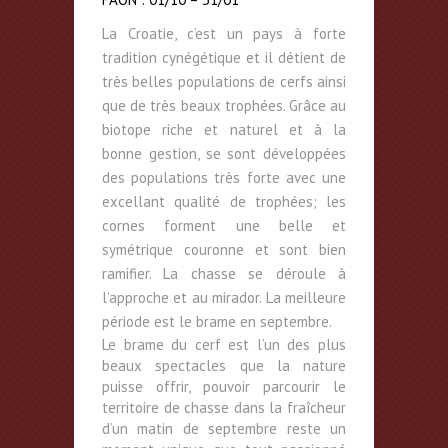
La Croatie, c’est un pays à forte
tradition cynégétique et il détient de
très belles populations de cerfs ainsi
que de très beaux trophées. Grâce au
biotope riche et naturel et à la
bonne gestion, se sont développées
des populations très forte avec une
excellant qualité de trophées; les
cornes forment une belle et
symétrique couronne et sont bien
ramifier. La chasse se déroule à
l’approche et au mirador. La meilleure
période est le brame en septembre.
Le brame du cerf est l’un des plus
beaux spectacles que la nature
puisse offrir, pouvoir parcourir le
territoire de chasse dans la fraîcheur
d’un matin de septembre reste un